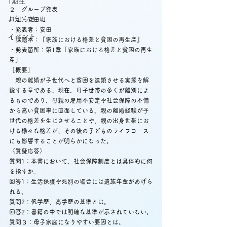
1期生
２　グループ発表
お知らせ
（１）安田班
・発表者：安田
イベント
・課題本：『家族における格差と貧困の再生産』
・発表箇所：第1章「家族における格差と貧困の再生
産」
［概要］
　親の離婚が子世代へと貧困を連鎖させる実態を解
説する章である。現在、母子世帯の多くが離別によ
るものであり、母親の雇用不安定や社会保障の不備
から高い貧困率に直面している。親の離婚経験が子
世代の格差を生じさせることや、親の出身世帯にお
ける様々な格差が、その後の子どものライフコース
にも影響することが明らかになった。
〈質疑応答〉
質問1：本書において、社会保障制度とは具体的に何
を指すか。
回答1：生活保護や死別の場合には遺族年金があげら
れる。
質問2：低学歴、高学歴の基準とは。
回答2：書籍の中では明確な基準が示されていない。
質問３：母子家庭になりやすい要因とは。