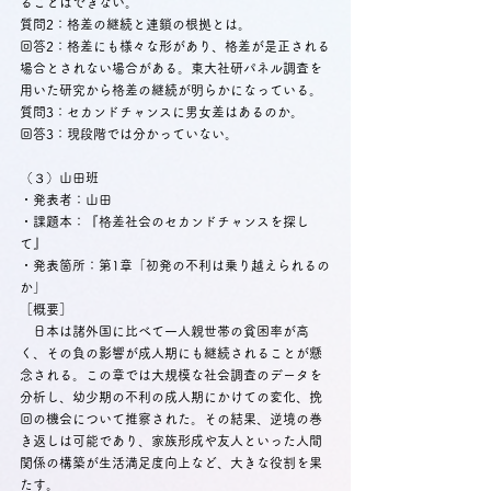
ることはできない。
質問2：格差の継続と連鎖の根拠とは。
回答2：格差にも様々な形があり、格差が是正される
場合とされない場合がある。東大社研パネル調査を
用いた研究から格差の継続が明らかになっている。
質問3：セカンドチャンスに男女差はあるのか。
回答3：現段階では分かっていない。
（３）山田班
・発表者：山田
・課題本：『格差社会のセカンドチャンスを探し
て』
・発表箇所：第1章「初発の不利は乗り越えられるの
か」
［概要］
　日本は諸外国に比べて一人親世帯の貧困率が高
く、その負の影響が成人期にも継続されることが懸
念される。この章では大規模な社会調査のデータを
分析し、幼少期の不利の成人期にかけての変化、挽
回の機会について推察された。その結果、逆境の巻
き返しは可能であり、家族形成や友人といった人間
関係の構築が生活満足度向上など、大きな役割を果
たす。