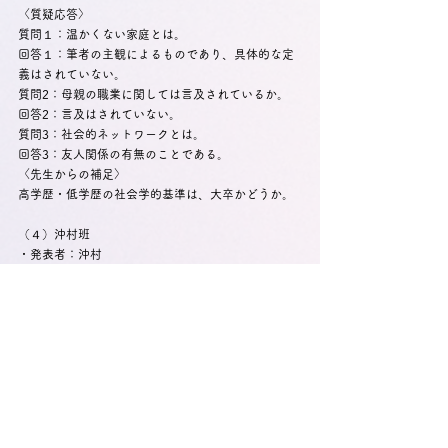
〈質疑応答〉
質問１：温かくない家庭とは。
回答１：筆者の主観によるものであり、具体的な定
義はされていない。
質問2：母親の職業に関しては言及されているか。
回答2：言及はされていない。
質問3：社会的ネットワークとは。
回答3：友人関係の有無のことである。
〈先生からの補足〉
高学歴・低学歴の社会学的基準は、大卒かどうか。
（４）沖村班
・発表者：沖村
・課題本：『進学校の進路選択とジェンダー』
・発表箇所：序章「進学校における男女の進路選択
はどのように異なるのだろうか」
［概要］
　四大進学率は男女ともに増加傾向にある。一方
で、難関大学出身者の多くは男性が占める。本章
は、この差がリターン・コスト・ジェンダー規範と
いった要因によって生じている点に着目する。進学
校の高校生や進路指導教員、親を対象におこなった