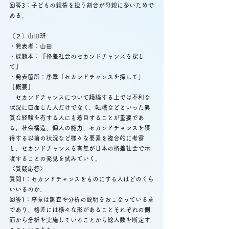
回答3：子どもの親権を担う割合が母親に多いためで
ある。
（２）山田班
・発表者：山田
・課題本：『格差社会のセカンドチャンスを探し
て』
・発表箇所：序章「セカンドチャンスを探して」
［概要］
　セカンドチャンスについて議論する上では不利な
状況に直面した人だけでなく、転職などといった異
質な経験を有する人にも着目することが重要であ
る。社会構造、個人の能力、セカンドチャンスを獲
得する以前の状況など様々な要素を複合的に考察
し、セカンドチャンスを有無が日本の格差社会で示
唆することの発見を試みていく。
〈質疑応答〉
質問1：セカンドチャンスをものにする人はどのくら
いいるのか。
回答1：序章は調査や分析の説明をおこなっている章
であり、格差には様々な形があることそれぞれの側
面から分析を実施していることから総人数を断定す