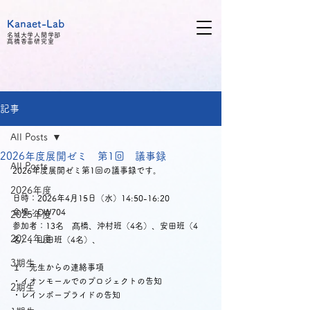
Kanaet-Lab
名城大学人間学部
髙橋
香苗研究室
記事
All Posts
2026年度展開ゼミ 第1回 議事録
All Posts
2026年度展開ゼミ第1回の議事録です。
2026年度
日時：2026年4月15日（水）14:50-16:20
会場：DW704
2025年度
参加者：13名　髙橋、沖村班（4名）、安田班（4
2024年度
名）、山田班（4名）、
3期生
１　先生からの連絡事項
・イオンモールでのプロジェクトの告知
2期生
・レインボープライドの告知