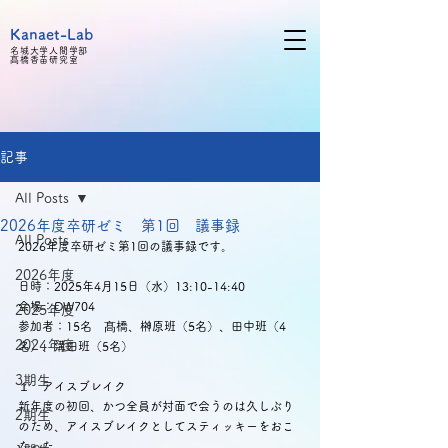
Kanaet-Lab
名城大学人間学部
髙橋
香苗研究室
記事
All Posts
2026年度卒研ゼミ 第1回 議事録
All Posts
2026年度卒研ゼミ第1回の議事録です。
2026年度
日時：2025年4月15日（水）13:10-14:40
会場：DW704
2025年度
参加者：15名　髙橋、榊原班（5名）、田中班（4
2024年度
名）、溝田班（5名）
3期生
１　アイスブレイク
新年度の初回、かつ全員が対面で会うのは久しぶり
2期生
のため、アイスブレイクとしてスティッキーをおこ
なった。