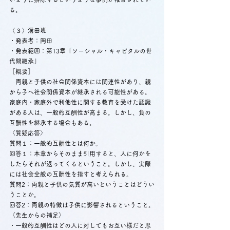
る。
（３）溝田班
・発表者：岡田
・発表範囲：第13章「ソーシャル・キャピタルの世
代間継承」
［概要］
　両親と子供の社会関係資本には関連性があり、親
から子へ社会関係資本が継承される可能性がある。
家庭内・家庭外で利他性に関する教育を受けた認識
がある人は、一般的互酬性が高まる。しかし、負の
互酬性を継承する場合もある。
〈質疑応答〉
質問１：一般的互酬性とは何か。
回答１：本章からそのまま引用すると、人に何かを
したらそれが返ってくるということ。しかし、実際
には社会全般の互酬性を指すと考えられる。
質問2：両親と子供の気質が高いということはどうい
うことか。
回答2：両親の特徴は子供に影響されるということ。
〈先生からの補足〉
・一般的互酬性はどの人に対してもお互い様だと思