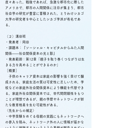
度々あった。戦後であれば、急激な都市化に際した
アメリカで、都市の人間関係に注目が集まり、都市
社会学の研究が豊富に蓄積された。とりわけシカゴ
大学の研究者を中心としたシカゴ学派が有名であ
る。
（２）溝田班
・発表者：岡田
・課題本：『ソーシャル・キャピタルからみた人間
関係――社会関係資本の光と影』
・発表範囲：第12章「親子を取り巻くつながりは生
きる力を高めることができるのか」
［概要］
　子供のキャリア資本は家庭の影響を強く受けて醸
成される。家庭生活の質は可変性に乏しいため、学
校などの家庭外社会関係資本により機能を代替でき
る。家庭外社会関係資本では、世代間閉鎖性をもつ
ことが理想であるが、親の学歴やネットワークが新
たな教育格差を生む可能性がある。
〈先生からの補足〉
・中学受験をめぐる母親の実践にもネットワークへ
の参入を阻み、ネットワーク外の人に情報が届かな
いように排除するというような事例が報告されてい