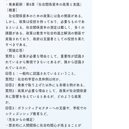
・発表範囲：第5章「社会関係資本の政策と実践」
［概要］
　社会関係資本のための政策には負の側面がある。
しかし、政策は役割を持っており、必要なものであ
るといえる。社会関係資本の測定は難しく、多くの
課題がある。政策は教育や社会的孤立解消の側面で
実施されており、政府は支援者としての役割を果た
すべきである。
〈質疑応答〉
質問１：政策が必要な理由として、重要性が認識さ
れているから無視できないとあるが、誰から認識さ
れているのか。
回答１：一般的に認識されているということ。
質問2：社会的学習の具体例は何か。
回答2：発表で取り上げた以外にも多様な例がある。
質問3：政策が必要な理由として、政策が社会関係資
本に影響を与えているとあるが、どのような政策
か。
回答3：ボランティアセクターへの支援や、学校での
シティズンシップ教育など。
〈先生からの補足〉
・歴史的に人間関係に社会的関心が高まることが