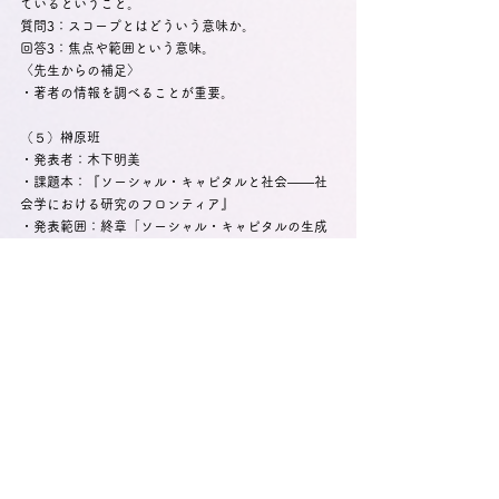
ているということ。
質問3：スコープとはどういう意味か。
回答3：焦点や範囲という意味。
〈先生からの補足〉
・著者の情報を調べることが重要。
（５）榊原班
・発表者：木下明美
・課題本：『ソーシャル・キャピタルと社会――社
会学における研究のフロンティア』
・発表範囲：終章「ソーシャル・キャピタルの生成
過程に関する試論」
［概要］
　ソーシャル・キャピタルの生成過程には、非意図
的な生成過程と意図的な生成過程の2種類存在する。
生成過程において、利他的利己主義と互酬性は重要
な役割を果たす。互酬性が広がっていけば、基盤と
してソーシャル・キャピタルも構築されていく。
〈質疑応答〉
質問1：「行為者は直接的なアウトプットとしてのソ
ーシャル・キャピタルの形成を意図」について説明
してほしい
回答1：副産物としてのソーシャル・キャピタルに対