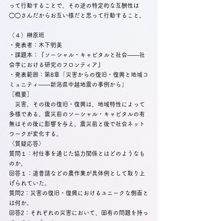
って行動することで、その逆の特定的な互酬性は
◯◯さんだからお互い様だと思って行動すること。
（４）榊原班
・発表者：木下明美
・課題本：『ソーシャル・キャピタルと社会――社
会学における研究のフロンティア』
・発表範囲：第8章「災害からの復旧・復興と地域コ
ミュニティ――新潟県中越地震の事例から」
［概要］
　災害、その後の復旧・復興は、地域特性によって
多様である。震災前のソーシャル・キャピタルの有
無はその後に影響を与え、震災前と後で社会ネット
ワークが変化する。
〈質疑応答〉
質問１：村仕事を通じた協力関係とはどのようなも
のか。
回答１：道普請などの農作業が具体例として取り上
げられていた。
質問2：災害の復旧・復興におけるユニークな側面と
は何か。
回答2：それぞれの災害において、固有の問題を持っ