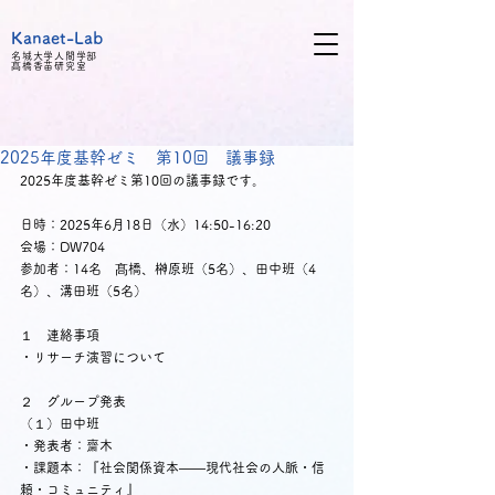
Kanaet-Lab
名城大学人間学部
髙橋
香苗研究室
2025年度基幹ゼミ 第10回 議事録
2025年度基幹ゼミ第10回の議事録です。
日時：2025年6月18日（水）14:50-16:20
会場：DW704
参加者：14名　髙橋、榊原班（5名）、田中班（4
名）、溝田班（5名）
１　連絡事項
・リサーチ演習について
２　グループ発表
（１）田中班
・発表者：齋木
・課題本：『社会関係資本――現代社会の人脈・信
頼・コミュニティ』