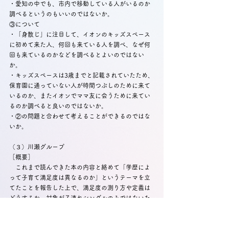
・愛知の中でも、市内で移動している人がいるのか
調べるというのもいいのではないか。
③について
・「身散じ」に注目して、イオンのキッズスペース
に初めて来た人、何回も来ている人を調べ、なぜ何
回も来ているのかなどを調べるとよいのではない
か。
・キッズスペースは3歳までと記載されていたため、
保育園に通っていない人が時間つぶしのために来て
いるのか、またイオンでママ友に会うために来てい
るのか調べると良いのではないか。
・②の問題と合わせて考えることができるのではな
いか。
（３）川瀬グループ
［概要］
　これまで読んできた本の内容と絡めて「学歴によ
って子育て満足度は異なるのか」というテーマを立
てたことを報告した上で、満足度の測り方や定義は
どうするか、対象が子連れシングルのみではないた
め数に偏りが出るのではないか、質問する際どのよ
うな配慮をして質問するのが良いかという懸念事項
について意見を求めた。