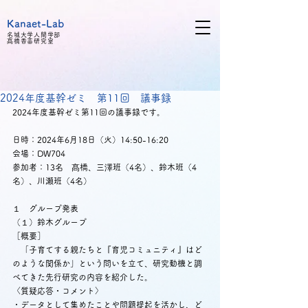
Kanaet-Lab
名城大学人間学部
髙橋
香苗研究室
2024年度基幹ゼミ 第11回 議事録
2024年度基幹ゼミ第11回の議事録です。
日時：2024年6月18日（火）14:50-16:20
会場：DW704
参加者：13名　髙橋、三澤班（4名）、鈴木班（4
名）、川瀬班（4名）
１　グループ発表
（１）鈴木グループ
［概要］
　「子育てする親たちと『育児コミュニティ』はど
のような関係か」という問いを立て、研究動機と調
べてきた先行研究の内容を紹介した。
〈質疑応答・コメント〉
・データとして集めたことや問題提起を活かし、ど