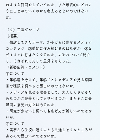
のような質問をしていくのか。また最終的にどのよ
うにまとめていくのかを考えるとよいのではない
か。
（２）三澤グループ
［概要］
　検討してきたテーマ、①子どもに見せるメディア
コンテンツ、②愛知に住み続けるのはなぜか、③な
ぜイオンに行きたくなるのか、の3つについて紹介
し、それぞれに対して意見をもらった。
〈質疑応答・コメント〉
①について
・年齢層を分けて、年齢ごとにメディアを見る時間
帯や種類を調べると面白いのではないか。
・メディアを見せる理由として、大人しくさせるた
めなのかご褒美としても見せるのか、またそこに夫
婦間の意見の対立はあるのか。
・研究が少ないし調べても広げ方が難しいのではな
いか。
②について
・実家から学校に通う人とも共通しそうなところが
あるので面白いのではないか。