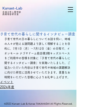
Kanaet-Lab
名城大学人間学部
髙橋
香苗研究室
子育て世代の暮らしに関するインタビュー調査
子育て世代の方の暮らしについてお話を伺い、地域
の人々が抱える諸問題より詳しく理解することを目
的に、7月1日（月）〜7月12日（金）の日程で、イ
オンモール ナゴヤドーム前店様3階キッズスペース
をご利用中の皆様を対象に「子育て世代の暮らしに
関するインタビュー調査」を実施いたしました。ご
協力いただいた内容は子育て世代や地域の課題解決
に向けた研究に活用させていただきます。貴重なお
時間をいただいた皆様に心よりお礼申し上げます。
イベント
2024年度
©2023 Kanaet-Lab & Kanae TAKAHASHI All Rights Reserved.